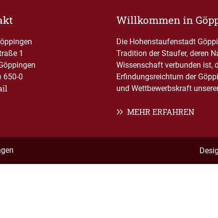
akt
Willkommen in Göp
Göppingen
Die Hohenstaufenstadt Göppin
traße 1
Tradition der Staufer, deren 
Göppingen
Wissenschaft verbunden ist, 
) 650-0
Erfindungsreichtum der Göppi
il
und Wettbewerbskraft unserer 
MEHR ERFAHREN
ngen
Desi