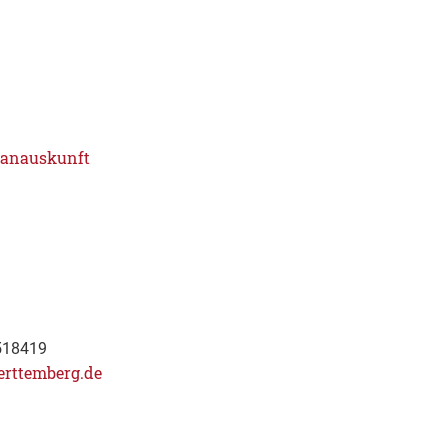
lanauskunft
518419
erttemberg.de