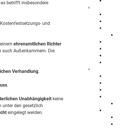
Ehrenbürge
as betrifft insbesondere
Stadtbezirke
Bartenbach
Bezgenriet
, Kostenfestsetzungs- und
Faurndau
1150 
Hohenstau
 einem
ehrenamtlichen Richter
Holzheim
doch auch Außenkammern. Die
Jebenhaus
Maitis
Stadtpolitik
ichen Verhandlung
.
Oberbürger
Erster Bürg
luss
.
Baubürgerm
Gemeindera
hterlichen Unabhängigkeit
keine
Mitgli
 unter den gesetzlich
Haushalt
cht
eingelegt werden.
Haush
Haush