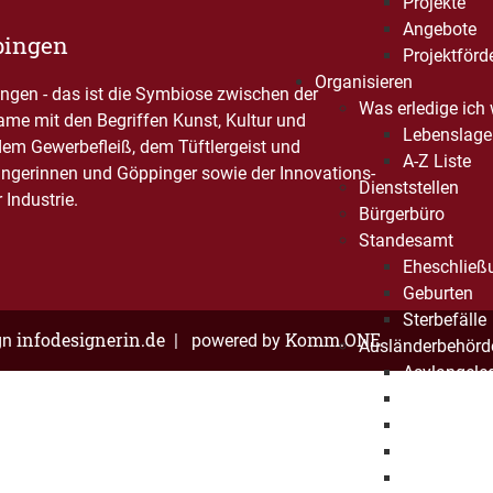
Projekte
Angebote
pingen
Projektförd
Organisieren
gen - das ist die Symbiose zwischen der
Was erledige ich
Name mit den Begriffen Kunst, Kultur und
Lebenslage
dem Gewerbefleiß, dem Tüftlergeist und
A-Z Liste
ngerinnen und Göppinger sowie der Innovations-
Dienststellen
Industrie.
Bürgerbüro
Standesamt
Eheschließ
Geburten
Sterbefälle
infodesignerin.de
Komm.ONE
gn
| powered by
Ausländerbehörd
Asylangele
Allgemeine
EU-Bürgerin
Verpflichtu
Umverteilu