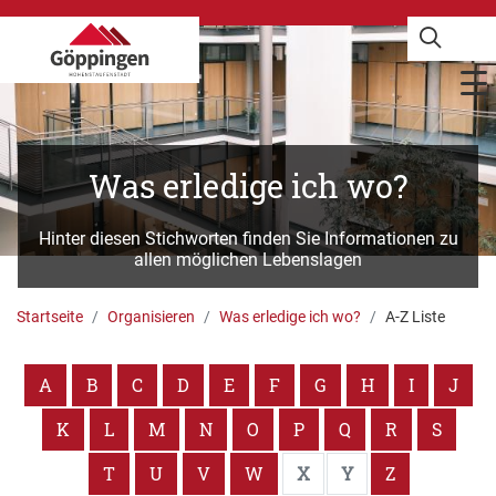
Was erledige ich wo?
Hinter diesen Stichworten finden Sie Informationen zu
allen möglichen Lebenslagen
Startseite
Organisieren
Was erledige ich wo?
A-Z Liste
A
B
C
D
E
F
G
H
I
J
K
L
M
N
O
P
Q
R
S
T
U
V
W
X
Y
Z