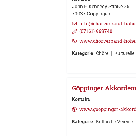
John-F.-Kennedy-Straße 36
73037
Göppingen
info@chorverband-hohe
(0
71
61) 96
97
40
www.chorverband-hohen
Kategorie:
Chöre
Kulturelle
Göppinger Akkordeon 
Kontakt:
www.goeppinger-akkord
Kategorie:
Kulturelle Vereine