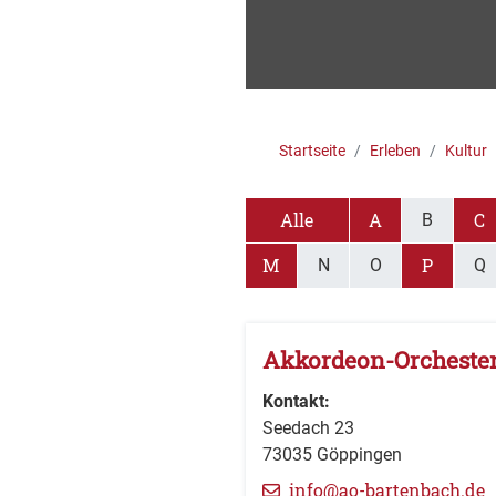
Startseite
Erleben
Kultur
Alle
A
C
B
M
P
N
O
Q
Akkordeon-Orchester 
Kontakt:
Seedach 23
73035
Göppingen
info@ao-bartenbach.de