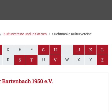
Kulturvereine und Initiativen
Suchmaske Kulturvereine
G
H
J
K
L
D
E
F
I
S
T
V
Z
R
U
W
X
Y
Bartenbach 1950 e.V.