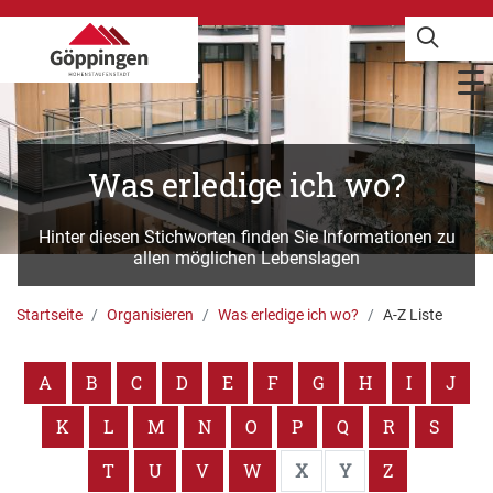
Was erledige ich wo?
Hinter diesen Stichworten finden Sie Informationen zu
allen möglichen Lebenslagen
Startseite
Organisieren
Was erledige ich wo?
A-Z Liste
A
B
C
D
E
F
G
H
I
J
K
L
M
N
O
P
Q
R
S
T
U
V
W
X
Y
Z