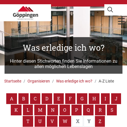
Was erledige ich wo?
Hinter diesen Stichworten finden Sie Informationen zu
allen möglichen Lebenslagen
Startseite
Organisieren
Was erledige ich wo?
A-Z Liste
A
B
C
D
E
F
G
H
I
J
K
L
M
N
O
P
Q
R
S
T
U
V
W
X
Y
Z