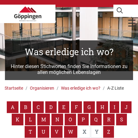
Was erledige ich wo?
Hinter diesen Stichworten finden Sie Informationen zu
allen möglichen Lebenslagen
Startseite
Organisieren
Was erledige ich wo?
A-Z Liste
A
B
C
D
E
F
G
H
I
J
K
L
M
N
O
P
Q
R
S
T
U
V
W
X
Y
Z