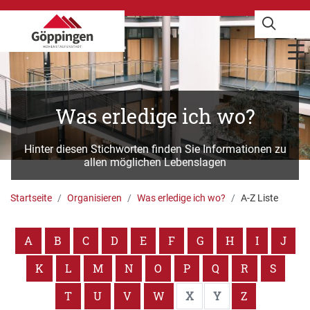
Was erledige ich wo?
Hinter diesen Stichworten finden Sie Informationen zu
allen möglichen Lebenslagen
Startseite
Organisieren
Was erledige ich wo?
A-Z Liste
A
B
C
D
E
F
G
H
I
J
K
L
M
N
O
P
Q
R
S
T
U
V
W
X
Y
Z