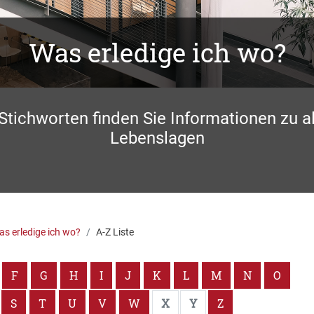
Was erledige ich wo?
 Stichworten finden Sie Informationen zu a
Lebenslagen
s erledige ich wo?
A-Z Liste
F
G
H
I
J
K
L
M
N
O
S
T
U
V
W
X
Y
Z