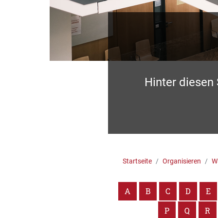
Hinter diesen
Startseite
Organisieren
Wa
A
B
C
D
E
P
Q
R