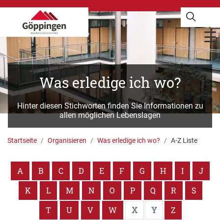
Was erledige ich wo?
Hinter diesen Stichworten finden Sie Informationen zu
allen möglichen Lebenslagen
Startseite
Organisieren
Was erledige ich wo?
A-Z Liste
A
B
C
D
E
F
G
H
I
J
K
L
M
N
O
P
Q
R
S
T
U
V
W
X
Y
Z