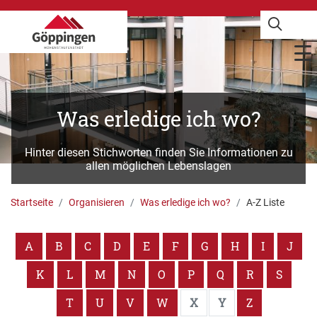
Was erledige ich wo?
Hinter diesen Stichworten finden Sie Informationen zu
allen möglichen Lebenslagen
Startseite
Organisieren
Was erledige ich wo?
A-Z Liste
A
B
C
D
E
F
G
H
I
J
K
L
M
N
O
P
Q
R
S
T
U
V
W
X
Y
Z