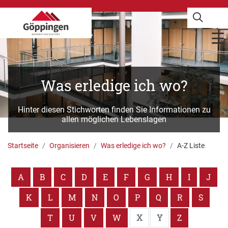
Was erledige ich wo?
Hinter diesen Stichworten finden Sie Informationen zu
allen möglichen Lebenslagen
Startseite
Organisieren
Was erledige ich wo?
A-Z Liste
A
B
C
D
E
F
G
H
I
J
K
L
M
N
O
P
Q
R
S
T
U
V
W
X
Y
Z