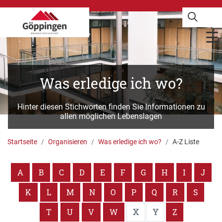
Was erledige ich wo?
Hinter diesen Stichworten finden Sie Informationen zu
allen möglichen Lebenslagen
Startseite
Organisieren
Was erledige ich wo?
A-Z Liste
A
B
C
D
E
F
G
H
I
J
K
L
M
N
O
P
Q
R
S
T
U
V
W
X
Y
Z