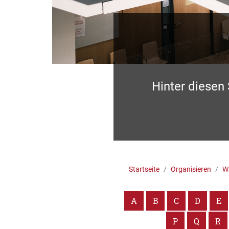
Hinter diesen
Startseite
Organisieren
Wa
A
B
C
D
E
P
Q
R