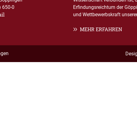
) 650-0
Erfindungsreichtum der Göppi
il
und Wettbewerbskraft unserer 
MEHR ERFAHREN
ngen
Desi