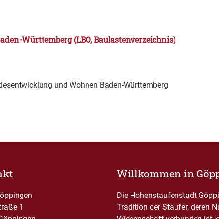
aden-Württemberg (LBO, Baulastenverzeichnis)
andesentwicklung und Wohnen Baden-Württemberg
akt
Willkommen in Göp
Göppingen
Die Hohenstaufenstadt Göppin
traße 1
Tradition der Staufer, deren 
Göppingen
Wissenschaft verbunden ist, 