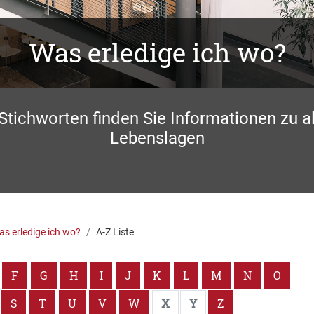
Was erledige ich wo?
 Stichworten finden Sie Informationen zu a
Lebenslagen
s erledige ich wo?
A-Z Liste
F
G
H
I
J
K
L
M
N
O
S
T
U
V
W
X
Y
Z