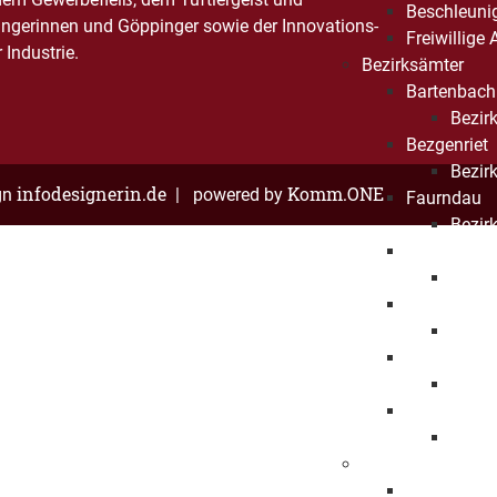
Beschleuni
ngerinnen und Göppinger sowie der Innovations-
Freiwillige
Industrie.
Bezirksämter
Bartenbach
Bezirk
Bezgenriet
Bezirk
infodesignerin.de
Komm.ONE
gn
| powered by
Faurndau
Bezirk
Hohenstau
Bezirk
Holzheim
Bezir
Jebenhaus
Bezirk
Maitis
Bezirk
Kinder und Jugen
Kinder- und