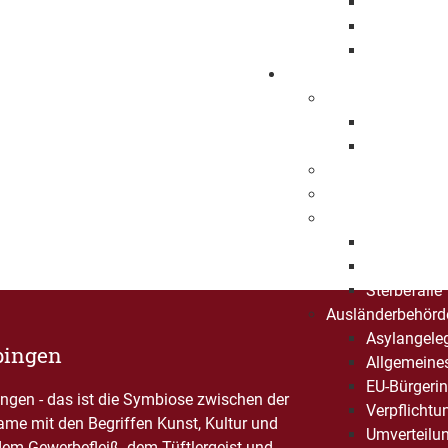
Projekte
Angebote
Projektförd
Organisieren
Was erledige ich
Lebenslage
A-Z Liste
Dienststellen
Bürgerbüro
Standesamt
Eheschließ
Geburten
Sterbefälle
Ausländerbehörd
Asylangele
pingen
Allgemeine
EU-Bürgerin
gen - das ist die Symbiose zwischen der
Verpflichtu
Name mit den Begriffen Kunst, Kultur und
Umverteilu
dem Gewerbefleiß, dem Tüftlergeist und