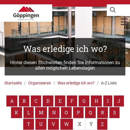
Was erledige ich wo?
Hinter diesen Stichworten finden Sie Informationen zu
allen möglichen Lebenslagen
Startseite
Organisieren
Was erledige ich wo?
A-Z Liste
A
B
C
D
E
F
G
H
I
J
K
L
M
N
O
P
Q
R
S
T
U
V
W
X
Y
Z