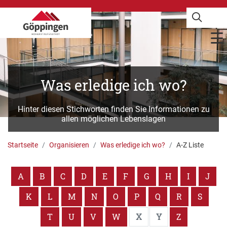
Was erledige ich wo?
Hinter diesen Stichworten finden Sie Informationen zu
allen möglichen Lebenslagen
Startseite
Organisieren
Was erledige ich wo?
A-Z Liste
A
B
C
D
E
F
G
H
I
J
K
L
M
N
O
P
Q
R
S
T
U
V
W
X
Y
Z