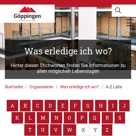
Was erledige ich wo?
Hinter diesen Stichworten finden Sie Informationen zu
allen möglichen Lebenslagen
Startseite
Organisieren
Was erledige ich wo?
A-Z Liste
A
B
C
D
E
F
G
H
I
J
K
L
M
N
O
P
Q
R
S
T
U
V
W
X
Y
Z