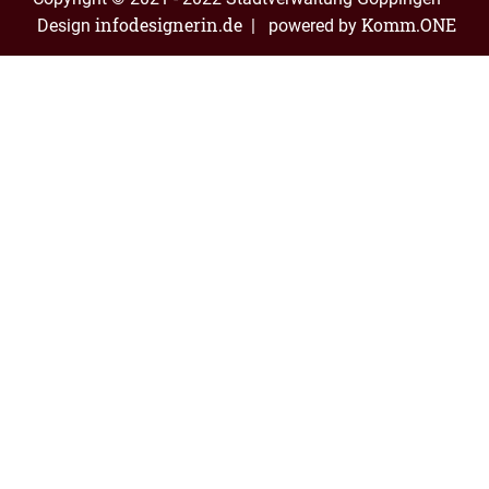
infodesignerin.de
Komm.ONE
Design
| powered by