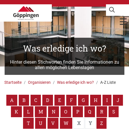
Was erledige ich wo?
Hinter diesen Stichworten finden Sie Informationen zu
allen möglichen Lebenslagen
Startseite
Organisieren
Was erledige ich wo?
A-Z Liste
A
B
C
D
E
F
G
H
I
J
K
L
M
N
O
P
Q
R
S
T
U
V
W
X
Y
Z