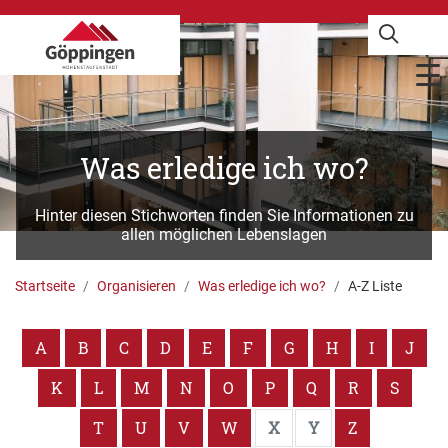
Was erledige ich wo?
Hinter diesen Stichworten finden Sie Informationen zu
allen möglichen Lebenslagen
Startseite
Organisieren
Was erledige ich wo?
A-Z Liste
A
B
C
D
E
F
G
H
I
J
K
L
M
N
O
P
Q
R
S
T
U
V
W
X
Y
Z