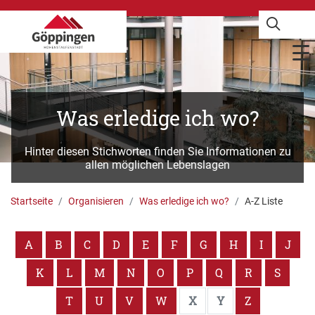
Was erledige ich wo?
Hinter diesen Stichworten finden Sie Informationen zu
allen möglichen Lebenslagen
Startseite
Organisieren
Was erledige ich wo?
A-Z Liste
A
B
C
D
E
F
G
H
I
J
K
L
M
N
O
P
Q
R
S
T
U
V
W
X
Y
Z