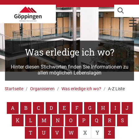
Was erledige ich wo?
Hinter diesen Stichworten finden Sie Informationen zu
allen möglichen Lebenslagen
Startseite
Organisieren
Was erledige ich wo?
A-Z Liste
A
B
C
D
E
F
G
H
I
J
K
L
M
N
O
P
Q
R
S
T
U
V
W
X
Y
Z