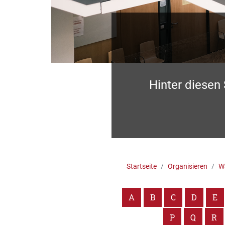
Hinter diesen
Startseite
Organisieren
Wa
A
B
C
D
E
P
Q
R