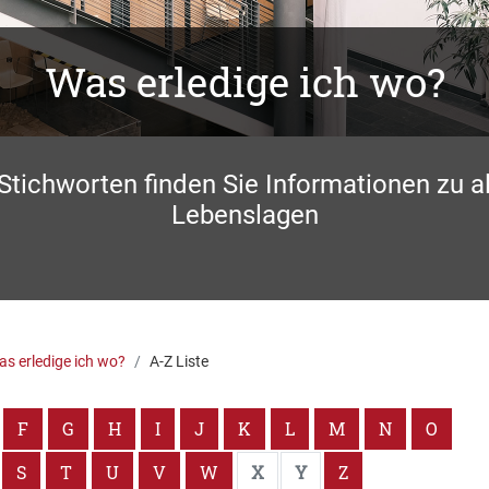
Was erledige ich wo?
 Stichworten finden Sie Informationen zu a
Lebenslagen
s erledige ich wo?
A-Z Liste
F
G
H
I
J
K
L
M
N
O
S
T
U
V
W
X
Y
Z