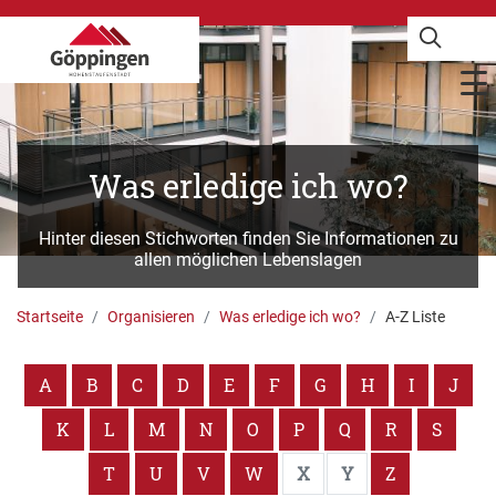
Was erledige ich wo?
Hinter diesen Stichworten finden Sie Informationen zu
allen möglichen Lebenslagen
Startseite
Organisieren
Was erledige ich wo?
A-Z Liste
A
B
C
D
E
F
G
H
I
J
K
L
M
N
O
P
Q
R
S
T
U
V
W
X
Y
Z