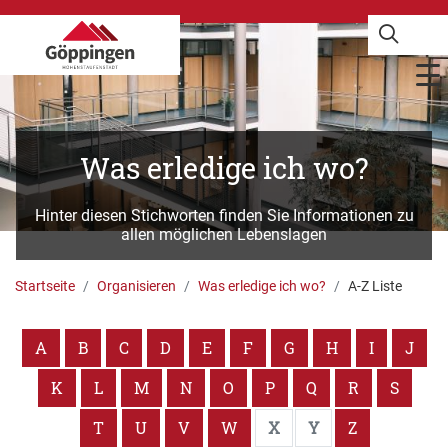
Was erledige ich wo?
Hinter diesen Stichworten finden Sie Informationen zu
allen möglichen Lebenslagen
Startseite
Organisieren
Was erledige ich wo?
A-Z Liste
A
B
C
D
E
F
G
H
I
J
K
L
M
N
O
P
Q
R
S
T
U
V
W
X
Y
Z