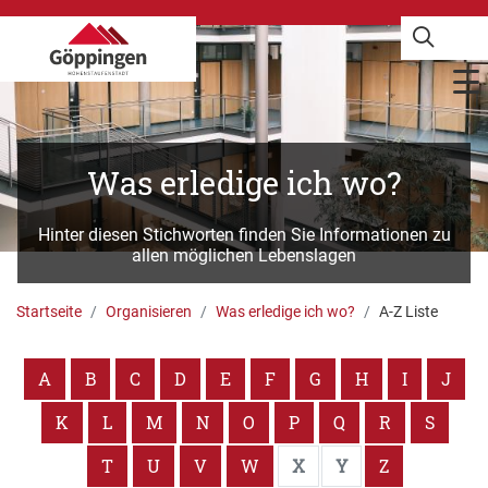
Was erledige ich wo?
Hinter diesen Stichworten finden Sie Informationen zu
allen möglichen Lebenslagen
Startseite
Organisieren
Was erledige ich wo?
A-Z Liste
A
B
C
D
E
F
G
H
I
J
K
L
M
N
O
P
Q
R
S
T
U
V
W
X
Y
Z