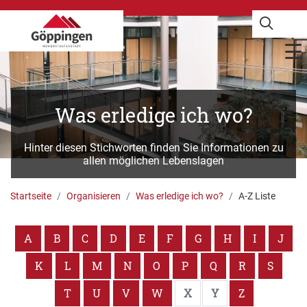
Was erledige ich wo?
Hinter diesen Stichworten finden Sie Informationen zu
allen möglichen Lebenslagen
Startseite
Organisieren
Was erledige ich wo?
A-Z Liste
A
B
C
D
E
F
G
H
I
J
K
L
M
N
O
P
Q
R
S
T
U
V
W
X
Y
Z