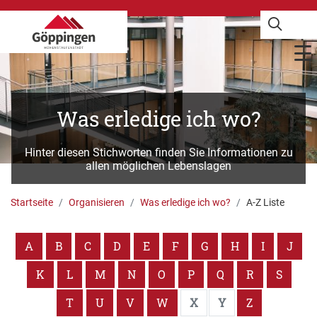
Was erledige ich wo?
Hinter diesen Stichworten finden Sie Informationen zu
allen möglichen Lebenslagen
Startseite
Organisieren
Was erledige ich wo?
A-Z Liste
A
B
C
D
E
F
G
H
I
J
K
L
M
N
O
P
Q
R
S
T
U
V
W
X
Y
Z