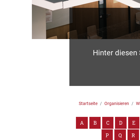
Hinter diesen
Startseite
Organisieren
Wa
A
B
C
D
E
P
Q
R