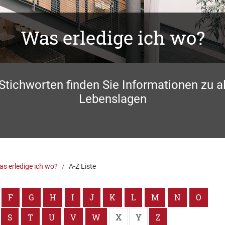
Was erledige ich wo?
 Stichworten finden Sie Informationen zu a
Lebenslagen
s erledige ich wo?
A-Z Liste
F
G
H
I
J
K
L
M
N
O
S
T
U
V
W
X
Y
Z