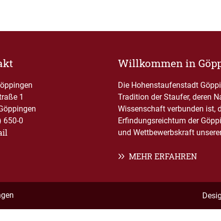
akt
Willkommen in Göp
Göppingen
Die Hohenstaufenstadt Göppin
traße 1
Tradition der Staufer, deren 
Göppingen
Wissenschaft verbunden ist, 
) 650-0
Erfindungsreichtum der Göppi
il
und Wettbewerbskraft unserer 
MEHR ERFAHREN
ngen
Desi