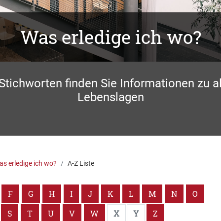
Was erledige ich wo?
 Stichworten finden Sie Informationen zu a
Lebenslagen
s erledige ich wo?
A-Z Liste
F
G
H
I
J
K
L
M
N
O
S
T
U
V
W
X
Y
Z