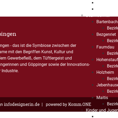
Beschleuni
Freiwillige
Bezirksämter
Bartenbach
Bezirk
pingen
Bezgenriet
Bezirk
gen - das ist die Symbiose zwischen der
Faurndau
Name mit den Begriffen Kunst, Kultur und
Bezirk
dem Gewerbefleiß, dem Tüftlergeist und
Hohenstau
ngerinnen und Göppinger sowie der Innovations-
Bezirk
Industrie.
Holzheim
Bezir
Jebenhaus
Bezirk
Maitis
infodesignerin.de
Komm.ONE
Bezirk
gn
| powered by
Kinder und Jugen
Kinder- und