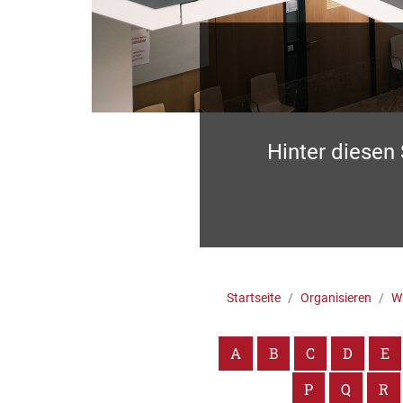
Hinter diesen
Startseite
Organisieren
Wa
A
B
C
D
E
P
Q
R