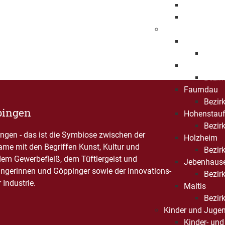
Beschleuni
Freiwillige
Bezirksämter
Bartenbach
Bezirk
Bezgenriet
Bezirk
Faurndau
Bezirk
pingen
Hohenstau
Bezirk
gen - das ist die Symbiose zwischen der
Holzheim
Name mit den Begriffen Kunst, Kultur und
Bezir
dem Gewerbefleiß, dem Tüftlergeist und
Jebenhaus
ngerinnen und Göppinger sowie der Innovations-
Bezirk
Industrie.
Maitis
Bezirk
Kinder und Jugen
Kinder- und