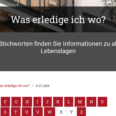
Was erledige ich wo?
 Stichworten finden Sie Informationen zu a
Lebenslagen
s erledige ich wo?
A-Z Liste
F
G
H
I
J
K
L
M
N
O
S
T
U
V
W
X
Y
Z