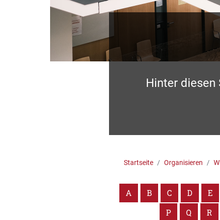
Hinter diesen
Startseite
Organisieren
Wa
A
B
C
D
E
P
Q
R