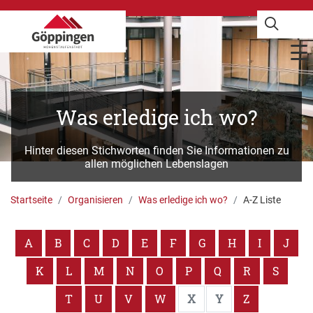
Was erledige ich wo?
Hinter diesen Stichworten finden Sie Informationen zu
allen möglichen Lebenslagen
Startseite
Organisieren
Was erledige ich wo?
A-Z Liste
A
B
C
D
E
F
G
H
I
J
K
L
M
N
O
P
Q
R
S
T
U
V
W
X
Y
Z