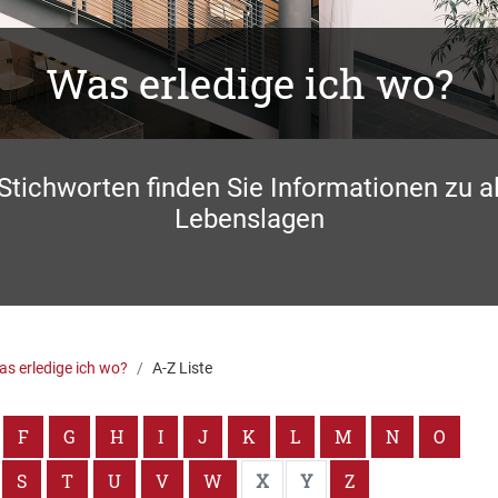
Was erledige ich wo?
 Stichworten finden Sie Informationen zu a
Lebenslagen
s erledige ich wo?
A-Z Liste
F
G
H
I
J
K
L
M
N
O
S
T
U
V
W
X
Y
Z