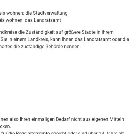
eis wohnen: die Stadtverwaltung
eis wohnen: das Landratsamt
ndkreise die Zuständigkeit auf größere Städte in ihrem
 Sie in einem Landkreis, kann Ihnen das Landratsamt oder die
ortes die zuständige Behörde nennen.
önnen also Ihren einmaligen Bedarf nicht aus eigenen Mitteln
ecken.
für die Regelaltersrente erreicht oder sind über 18 Jahre alt