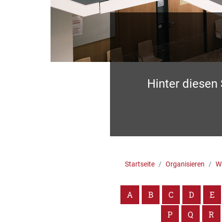
Hinter diesen
Startseite
Organisieren
Wa
A
B
C
D
E
P
Q
R