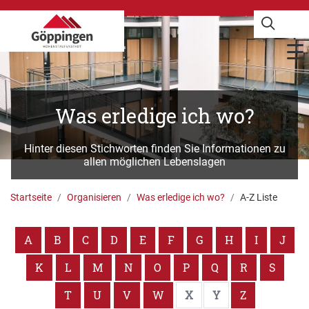
Was erledige ich wo?
Hinter diesen Stichworten finden Sie Informationen zu
allen möglichen Lebenslagen
Startseite
Organisieren
Was erledige ich wo?
A-Z Liste
A
B
C
D
E
F
G
H
I
J
K
L
M
N
O
P
Q
R
S
T
U
V
W
X
Y
Z