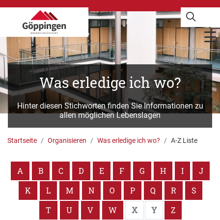
Was erledige ich wo?
Hinter diesen Stichworten finden Sie Informationen zu
allen möglichen Lebenslagen
Startseite
Organisieren
Was erledige ich wo?
A-Z Liste
A
B
C
D
E
F
G
H
I
J
K
L
M
N
O
P
Q
R
S
T
U
V
W
X
Y
Z