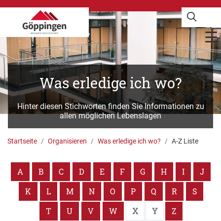
Was erledige ich wo?
Hinter diesen Stichworten finden Sie Informationen zu
allen möglichen Lebenslagen
Startseite
Organisieren
Was erledige ich wo?
A-Z Liste
A
B
C
D
E
F
G
H
I
J
K
L
M
N
O
P
Q
R
S
T
U
V
W
X
Y
Z