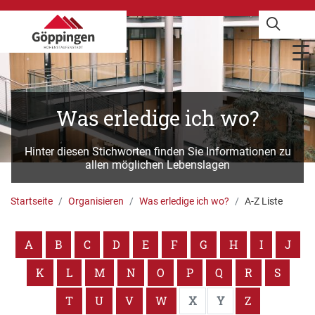
Was erledige ich wo?
Hinter diesen Stichworten finden Sie Informationen zu
allen möglichen Lebenslagen
Startseite
Organisieren
Was erledige ich wo?
A-Z Liste
A
B
C
D
E
F
G
H
I
J
K
L
M
N
O
P
Q
R
S
T
U
V
W
X
Y
Z