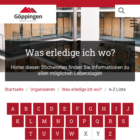
Was erledige ich wo?
Hinter diesen Stichworten finden Sie Informationen zu
allen möglichen Lebenslagen
Startseite
Organisieren
Was erledige ich wo?
A-Z Liste
A
B
C
D
E
F
G
H
I
J
K
L
M
N
O
P
Q
R
S
T
U
V
W
X
Y
Z