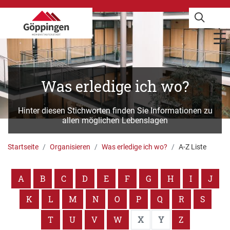
Was erledige ich wo?
Hinter diesen Stichworten finden Sie Informationen zu
allen möglichen Lebenslagen
Startseite
Organisieren
Was erledige ich wo?
A-Z Liste
A
B
C
D
E
F
G
H
I
J
K
L
M
N
O
P
Q
R
S
T
U
V
W
X
Y
Z