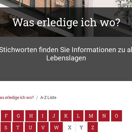
Was erledige ich wo?
 Stichworten finden Sie Informationen zu a
Lebenslagen
s erledige ich wo?
A-Z Liste
F
G
H
I
J
K
L
M
N
O
S
T
U
V
W
X
Y
Z