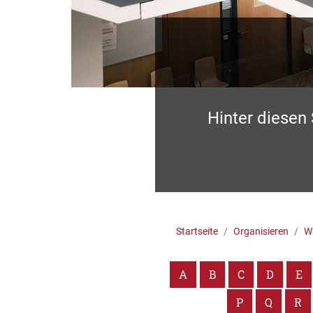
Hinter diesen
Startseite
Organisieren
Wa
A
B
C
D
E
P
Q
R