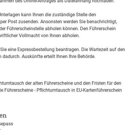
Rahmen des Online-Antrages als Dateianhang hochladen.
 Unterlagen kann Ihnen die zustä
n
dige Stelle den
per Post zusenden. Ansonsten werden Sie benachrichtigt,
 der Führerscheinstelle abholen können. Den Führerschein
riftlicher Vollmacht von Ihnen abholen.
Sie eine Expressbestellung bea
n
tragen. Die Wartezeit auf den
 dadurch. Auskünfte erteilt Ihnen Ihre Behörde.
htumtausch der alten Führerscheine und den Fristen für den
te Führerscheine - Pflichtumtausch in EU-Kartenführerschein
gen
sepass