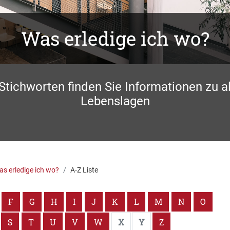
Was erledige ich wo?
 Stichworten finden Sie Informationen zu a
Lebenslagen
s erledige ich wo?
A-Z Liste
F
G
H
I
J
K
L
M
N
O
S
T
U
V
W
X
Y
Z