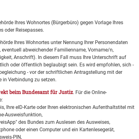
ehörde Ihres Wohnortes (Bürgerbüro) gegen Vorlage Ihres
es oder Reisepasses.
behörde Ihres Wohnortes unter Nennung Ihrer Personendaten
, eventuell abweichender Familienname, Vorname/n,
gkeit, Anschrift)
. In diesem Fall muss Ihre Unterschrift auf
ch oder öffentlich beglaubigt sein. Es wird empfohlen, sich -
gleichung - vor der schriftlichen Antragstellung mit der
 in Verbindung zu setzen.
rekt beim Bundesamt für Justiz
. F
ür die Online-
e:
s, Ihre eID-Karte oder
Ihren elektronischen Aufenthaltstitel mit
ine-Ausweisfunktion,
weisApp" des Bundes zum Auslesen des Ausweises,
tphone oder einen Computer und ein Kartenlesegerät,
usweis-PIN,