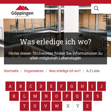
Was erledige ich wo?
Hinter diesen Stichworten finden Sie Informationen zu
allen möglichen Lebenslagen
Startseite
Organisieren
Was erledige ich wo?
A-Z Liste
A
B
C
D
E
F
G
H
I
J
K
L
M
N
O
P
Q
R
S
T
U
V
W
X
Y
Z