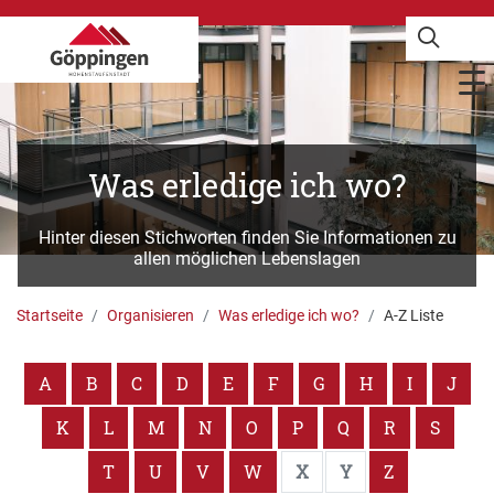
Was erledige ich wo?
Hinter diesen Stichworten finden Sie Informationen zu
allen möglichen Lebenslagen
Startseite
Organisieren
Was erledige ich wo?
A-Z Liste
A
B
C
D
E
F
G
H
I
J
K
L
M
N
O
P
Q
R
S
T
U
V
W
X
Y
Z