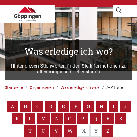
Was erledige ich wo?
Hinter diesen Stichworten finden Sie Informationen zu
allen möglichen Lebenslagen
Startseite
Organisieren
Was erledige ich wo?
A-Z Liste
A
B
C
D
E
F
G
H
I
J
K
L
M
N
O
P
Q
R
S
T
U
V
W
X
Y
Z