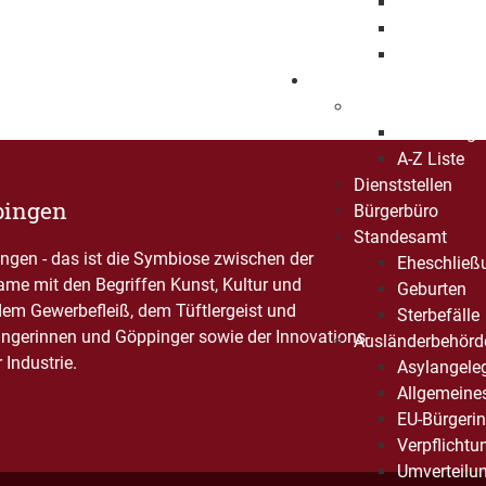
Projekte
Angebote
Projektförd
Organisieren
Was erledige ich
Lebenslage
A-Z Liste
Dienststellen
pingen
Bürgerbüro
Standesamt
gen - das ist die Symbiose zwischen der
Eheschließ
Name mit den Begriffen Kunst, Kultur und
Geburten
dem Gewerbefleiß, dem Tüftlergeist und
Sterbefälle
ngerinnen und Göppinger sowie der Innovations-
Ausländerbehörd
Industrie.
Asylangele
Allgemeine
EU-Bürgerin
Verpflichtu
Umverteilu