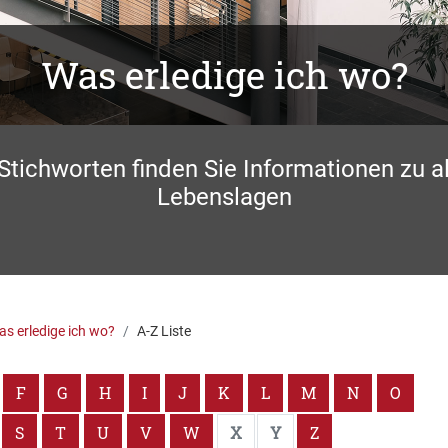
Was erledige ich wo?
 Stichworten finden Sie Informationen zu a
Lebenslagen
s erledige ich wo?
A-Z Liste
F
G
H
I
J
K
L
M
N
O
S
T
U
V
W
X
Y
Z