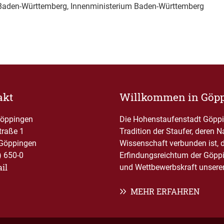
Baden-Württemberg, Innenministerium Baden-Württemberg
akt
Willkommen in Göp
Göppingen
Die Hohenstaufenstadt Göppin
traße 1
Tradition der Staufer, deren 
Göppingen
Wissenschaft verbunden ist, 
) 650-0
Erfindungsreichtum der Göppi
il
und Wettbewerbskraft unserer 
MEHR ERFAHREN