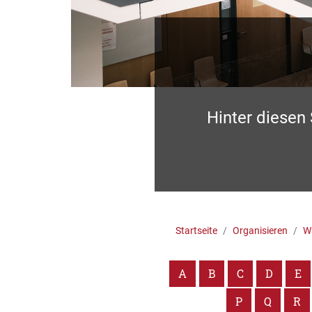
Hinter diesen
Startseite
Organisieren
Wa
A
B
C
D
E
P
Q
R