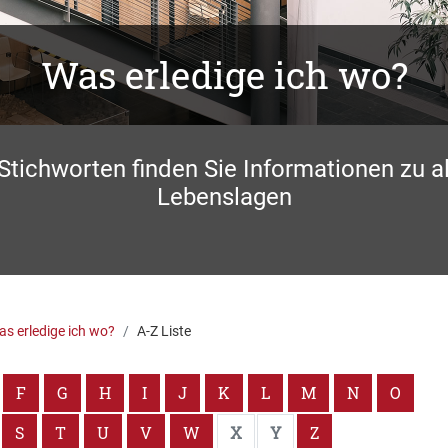
Was erledige ich wo?
 Stichworten finden Sie Informationen zu a
Lebenslagen
s erledige ich wo?
A-Z Liste
F
G
H
I
J
K
L
M
N
O
S
T
U
V
W
X
Y
Z