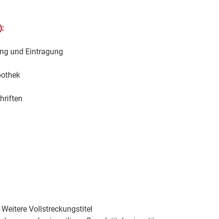
:
ung und Eintragung
pothek
riften
eitere Vollstreckungstitel