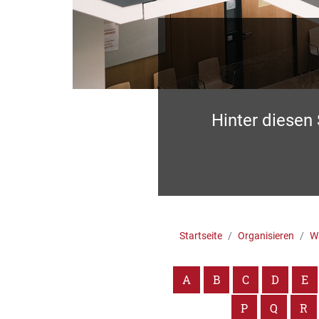
Hinter diesen
Startseite
Organisieren
Wa
A
B
C
D
E
P
Q
R