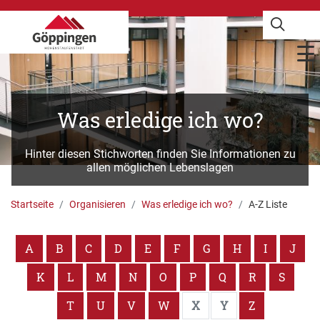
Was erledige ich wo?
Hinter diesen Stichworten finden Sie Informationen zu
allen möglichen Lebenslagen
Startseite
Organisieren
Was erledige ich wo?
A-Z Liste
A
B
C
D
E
F
G
H
I
J
K
L
M
N
O
P
Q
R
S
T
U
V
W
X
Y
Z