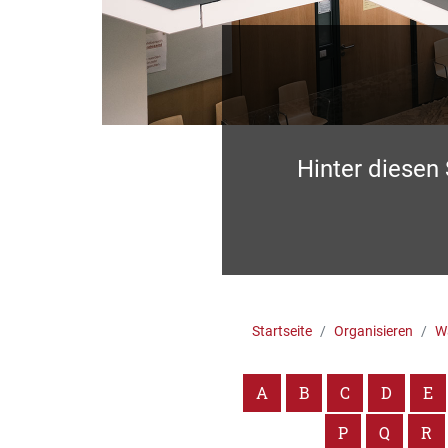
Hinter diesen
Startseite
Organisieren
Wa
A
B
C
D
E
P
Q
R