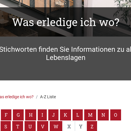
Was erledige ich wo?
 Stichworten finden Sie Informationen zu a
Lebenslagen
s erledige ich wo?
A-Z Liste
F
G
H
I
J
K
L
M
N
O
S
T
U
V
W
X
Y
Z