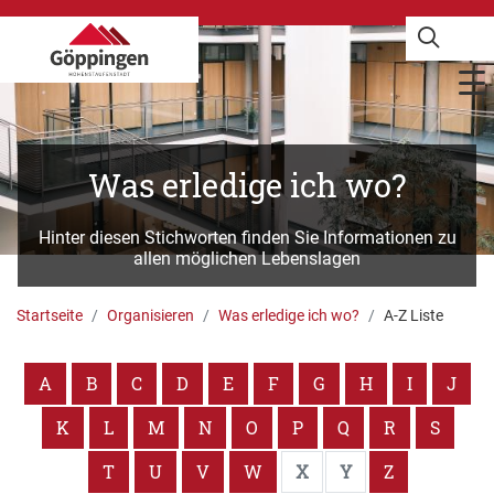
Was erledige ich wo?
Hinter diesen Stichworten finden Sie Informationen zu
allen möglichen Lebenslagen
Startseite
Organisieren
Was erledige ich wo?
A-Z Liste
A
B
C
D
E
F
G
H
I
J
K
L
M
N
O
P
Q
R
S
T
U
V
W
X
Y
Z