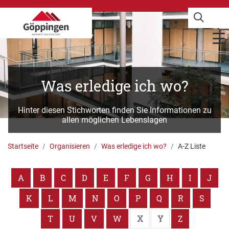
Was erledige ich wo?
Hinter diesen Stichworten finden Sie Informationen zu
allen möglichen Lebenslagen
Startseite
Organisieren
Was erledige ich wo?
A-Z Liste
A
B
C
D
E
F
G
H
I
J
K
L
M
N
O
P
Q
R
S
T
U
V
W
X
Y
Z