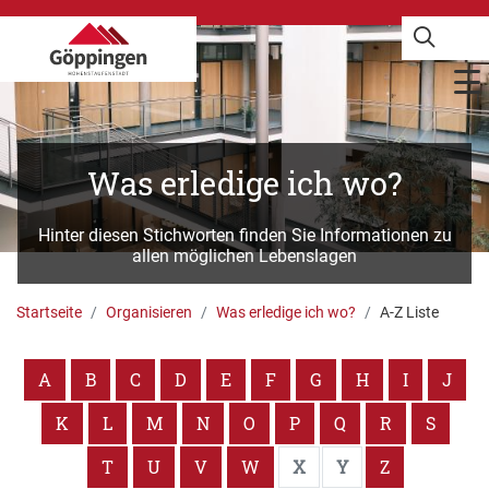
Was erledige ich wo?
Hinter diesen Stichworten finden Sie Informationen zu
allen möglichen Lebenslagen
Startseite
Organisieren
Was erledige ich wo?
A-Z Liste
A
B
C
D
E
F
G
H
I
J
K
L
M
N
O
P
Q
R
S
T
U
V
W
X
Y
Z