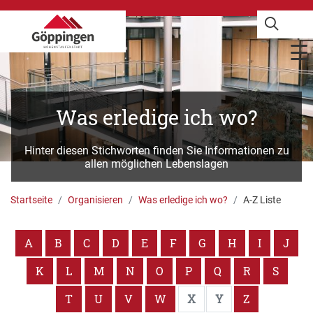
Was erledige ich wo?
Hinter diesen Stichworten finden Sie Informationen zu
allen möglichen Lebenslagen
Startseite
Organisieren
Was erledige ich wo?
A-Z Liste
A
B
C
D
E
F
G
H
I
J
K
L
M
N
O
P
Q
R
S
T
U
V
W
X
Y
Z